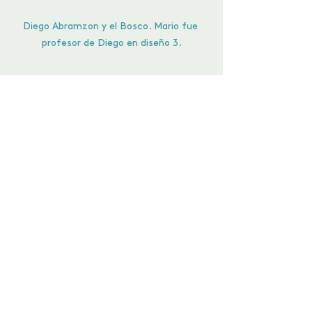
Diego Abramzon y el Bosco. Mario fue 
profesor de Diego en diseño 3.
EN EL ESTUDIO
Ver todo
Entradas recientes