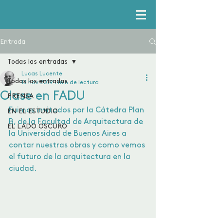
Entrada
Todas las entradas
Lucas Lucente
Todas las entradas
13 nov 2019
1 min de lectura
Clase en FADU
PRENSA
Fuimos invitados por la Cátedra Plan 
EN EL ESTUDIO
B, de la Facultad de Arquitectura de 
EL LADO OSCURO
la Universidad de Buenos Aires a 
contar nuestras obras y como vemos 
el futuro de la arquitectura en la 
ciudad.